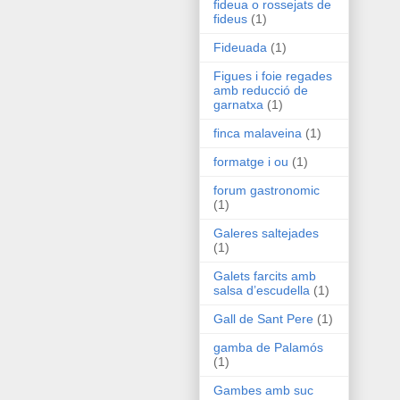
fideua o rossejats de
fideus
(1)
Fideuada
(1)
Figues i foie regades
amb reducció de
garnatxa
(1)
finca malaveina
(1)
formatge i ou
(1)
forum gastronomic
(1)
Galeres saltejades
(1)
Galets farcits amb
salsa d’escudella
(1)
Gall de Sant Pere
(1)
gamba de Palamós
(1)
Gambes amb suc