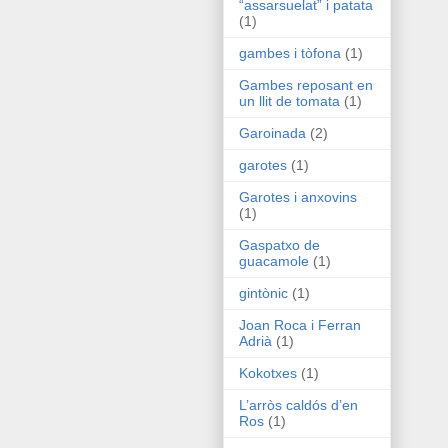
“assarsuelat” i patata
(1)
gambes i tòfona
(1)
Gambes reposant en
un llit de tomata
(1)
Garoinada
(2)
garotes
(1)
Garotes i anxovins
(1)
Gaspatxo de
guacamole
(1)
gintònic
(1)
Joan Roca i Ferran
Adrià
(1)
Kokotxes
(1)
L’arròs caldós d’en
Ros
(1)