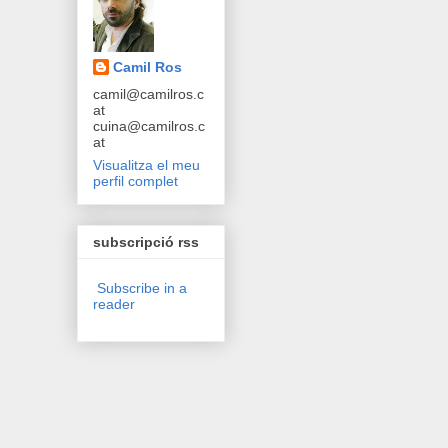
Camil Ros
camil@camilros.c
at
cuina@camilros.c
at
Visualitza el meu
perfil complet
subscripció rss
Subscribe in a
reader