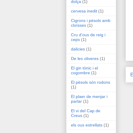
dolça
(1)
cervesa inedit
(1)
Cigrons i pèsols amb
cloïsses
(1)
Cru d’ous de reig i
ceps
(1)
dalicies
(1)
De les oliveres
(1)
El gin tònic i el
cogombre
(1)
E
El pèsols són rodons
(1)
El plaer de menjar i
parlar
(1)
El vi del Cap de
Creus
(1)
els ous estrellats
(1)