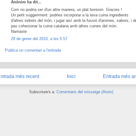
Anònim ha dit...
Com no podria ser d'un altre manera, un plat bonisim. Gracies !
Un petit suggeriment: podries incorporar a la teva cuina ingredients
d'altres indrets del mòn, i jugar aixì amb la fussió d'aromes, sabors; i d
pas cohesionar la cuina catalana amb altres cuines del món.
Namaste
28 de gener del 2010, a les 5:57
Publica un comentari a l'entrada
ntrada més recent
Inici
Entrada més an
Subscriure's a:
Comentaris del missatge (Atom)