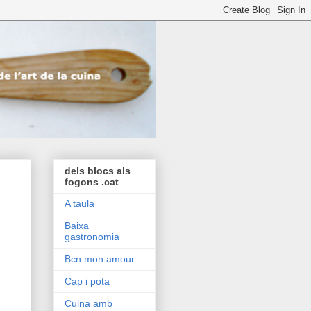
dels blocs als
fogons .cat
A taula
Baixa
gastronomia
Bcn mon amour
Cap i pota
Cuina amb