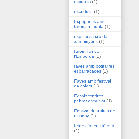
escarola
(1)
escudella
(1)
Espaguetis amb
taronja i menta
(1)
espinacs i cru de
xampinyons
(1)
farem l’oli de
l’Empordà
(1)
faves amb botifarres
esparracades
(1)
Faves amb festival
de colors
(1)
Fesols tendres i
pebrot escalivat
(1)
Festival de truites de
disseny
(1)
fetge d’ànec i tòfona
(1)