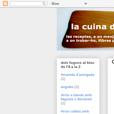
dels fogons al bloc
de l'A a la Z
Amanida d’arengada
(1)
angules
(1)
Arròs a banda amb
llagosta o llamàntol
(1)
Arròs caldós amb