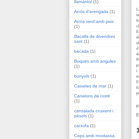
llamàntol
(1)
L
Arròs d’arengada
(1)
l
f
Arròs verd amb peix
c
(1)
E
Bacallà de divendres
d
sant
(1)
a
d
becada
(1)
d
P
Boques amb angules
p
(1)
i
bunyols
(1)
e
E
Caixetes de mar
(1)
f
p
Canelons de rostit
(1)
P
cansalada cruixent i
E
pèsols
(1)
carxofa
(1)
Ceps amb mostassa