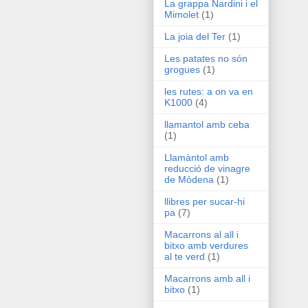
La grappa Nardini i el
Mimolet
(1)
La joia del Ter
(1)
Les patates no són
grogues
(1)
les rutes: a on va en
K1000
(4)
llamantol amb ceba
(1)
Llamàntol amb
reducció de vinagre
de Mòdena
(1)
llibres per sucar-hi
pa
(7)
Macarrons al all i
bitxo amb verdures
al te verd
(1)
Macarrons amb all i
bitxo
(1)