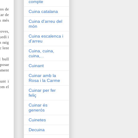
compte
sos de
Cuina catalana
tar de
s més
Cuina d'arreu del
món
toves,
Cuina escalenca i
uedi i
d'arreu
n raig
c lent
Cuina, cuina,
cuina,...
l bull
 posar
Cuinant
dament
Cuinar amb la
Rosa i la Carme
unt i
com el
Cuinar per fer
feliç
Cuinar és
generós
Cuinetes
Decuina