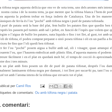
a tòfona negra aquesta delícia que ens ve de sota terra, uns dels aromes més inten
a nostra cuina i de la nostra terra, ja que mentre que la tòfona blanca l’hem de por
ora aquesta la podrem trobar en força indrets de Catalunya. Una de les manere
làssiques de fer-la és l’ou “poché” amb tòfona negra i puré de patata tofonada.
l puré de patata serà la base del plat, fem bullir les patates fins que quedin ben 
esprés les passem pel turmix amb sal i pebre, en funció de l’espès que volem que q
fegim o l’aigua de bullir les patates, nata liquida o fins i tot llet, al gust, tot amb u
’oli de tòfona, el podeu comprar preparat o sinó poseu tòfona i oli en un paella a fo
eixeu fer fins que l’oli quedi ben tòfonat.
er fer l’ou “poché” posem aigua a bullir amb sal, oli i vinagre, quan arranqui e
osarem l’ou, que l’haurem embolicat amb plàstic film, d’aquesta manera el podrem
 treure fàcilment i en el plat en quedarà molt bé, el temps de cocció és aproxima
ntre dos i tres minuts.
n un plat amb fons posem un dit de puré de patata tòfonat, després l’ou dam
inalment laminarem tòfona negra per damunt, i tot llest per sucar-hi pa, tant l’ou 
uré tot amb l’aroma intens de la tòfona que envaeix tot el plat.
ublicat per
Camil Ros
tiquetes de comentaris:
Ou amb tòfona negra i patata
1 comentari: