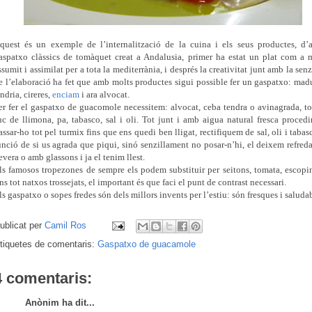
quest és un exemple de l’internalització de la cuina i els seus productes, d’
aspatxo clàssics de tomàquet creat a Andalusia, primer ha estat un plat com a
ssumit i assimilat per a tota la mediterrània, i després la creativitat junt amb la senz
e l’elaboració ha fet que amb molts productes sigui possible fer un gaspatxo: mad
índria, cireres,
enciam
i ara alvocat.
er fer el gaspatxo de guacomole necessitem: alvocat, ceba tendra o avinagrada, t
uc de llimona, pa, tabasco, sal i oli. Tot junt i amb aigua natural fresca proced
assar-ho tot pel turmix fins que ens quedi ben lligat, rectifiquem de sal, oli i tabas
unció de si us agrada que piqui, sinó senzillament no posar-n’hi, el deixem refreda
evera o amb glassons i ja el tenim llest.
ls famosos tropezones de sempre els podem substituir per seitons, tomata, escopi
ins tot natxos trossejats, el important és que faci el punt de contrast necessari.
ls gaspatxo o sopes fredes són dels millors invents per l’estiu: són fresques i saluda
ublicat per
Camil Ros
tiquetes de comentaris:
Gaspatxo de guacamole
4 comentaris:
Anònim ha dit...