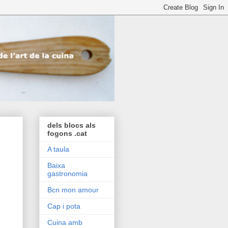
dels blocs als
fogons .cat
A taula
Baixa
gastronomia
Bcn mon amour
Cap i pota
Cuina amb