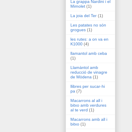
La grappa Nardini i el
Mimolet
(1)
La joia del Ter
(1)
Les patates no són
grogues
(1)
les rutes: a on va en
K1000
(4)
llamantol amb ceba
(1)
Llamàntol amb
reducció de vinagre
de Mòdena
(1)
llibres per sucar-hi
pa
(7)
Macarrons al all i
bitxo amb verdures
al te verd
(1)
Macarrons amb all i
bitxo
(1)