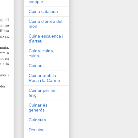
compte
Cuina catalana
aquell
Cuina d'arreu del
 mínim
món
illesa
Cuina escalenca i
uixes,
d'arreu
omata,
Cuina, cuina,
irem a
cuina,...
co, en
t a la
Cuinant
nyes i
Cuinar amb la
Rosa i la Carme
bles.
Cuinar per fer
feliç
Cuinar és
generós
Cuinetes
Decuina