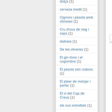
dolça
(1)
cervesa inedit
(1)
Cigrons i pèsols amb
cloïsses
(1)
Cru d’ous de reig i
ceps
(1)
dalicies
(1)
De les oliveres
(1)
El gin tònic i el
cogombre
(1)
El pèsols són rodons
(1)
El plaer de menjar i
parlar
(1)
El vi del Cap de
Creus
(1)
els ous estrellats
(1)