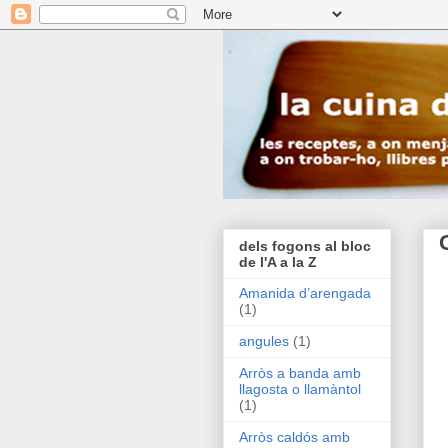
dels fogons al bloc
de l'A a la Z
Amanida d’arengada
(1)
angules
(1)
Arròs a banda amb
llagosta o llamàntol
(1)
Arròs caldós amb