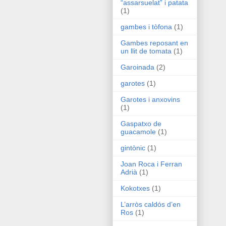
“assarsuelat” i patata
(1)
gambes i tòfona
(1)
Gambes reposant en
un llit de tomata
(1)
Garoinada
(2)
garotes
(1)
Garotes i anxovins
(1)
Gaspatxo de
guacamole
(1)
gintònic
(1)
Joan Roca i Ferran
Adrià
(1)
Kokotxes
(1)
L’arròs caldós d’en
Ros
(1)