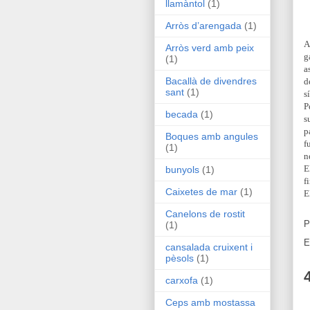
llamàntol
(1)
Arròs d’arengada
(1)
A
Arròs verd amb peix
g
(1)
a
Bacallà de divendres
d
sant
(1)
s
P
becada
(1)
s
p
Boques amb angules
f
(1)
n
E
bunyols
(1)
f
Caixetes de mar
(1)
E
Canelons de rostit
P
(1)
E
cansalada cruixent i
pèsols
(1)
carxofa
(1)
Ceps amb mostassa