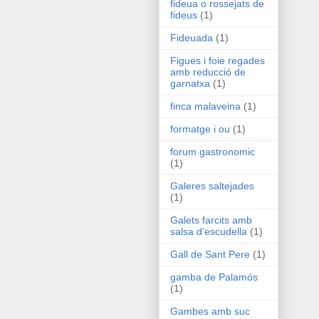
fideua o rossejats de
fideus
(1)
Fideuada
(1)
Figues i foie regades
amb reducció de
garnatxa
(1)
finca malaveina
(1)
formatge i ou
(1)
forum gastronomic
(1)
Galeres saltejades
(1)
Galets farcits amb
salsa d’escudella
(1)
Gall de Sant Pere
(1)
gamba de Palamós
(1)
Gambes amb suc