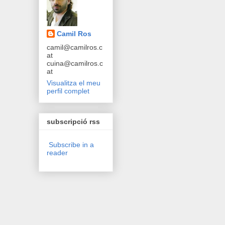
Camil Ros
camil@camilros.c
at
cuina@camilros.c
at
Visualitza el meu
perfil complet
subscripció rss
Subscribe in a
reader