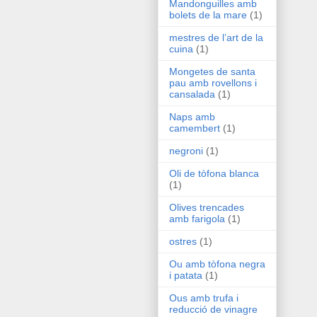
Mandonguilles amb
bolets de la mare
(1)
mestres de l’art de la
cuina
(1)
Mongetes de santa
pau amb rovellons i
cansalada
(1)
Naps amb
camembert
(1)
negroni
(1)
Oli de tòfona blanca
(1)
Olives trencades
amb farigola
(1)
ostres
(1)
Ou amb tòfona negra
i patata
(1)
Ous amb trufa i
reducció de vinagre